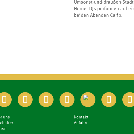
Umsonst-und-draußen-Stadtf
Herner DJs performen auf ei
beiden Abenden Carib.
r uns
Kontakt
chafter
Anfahrt
ren