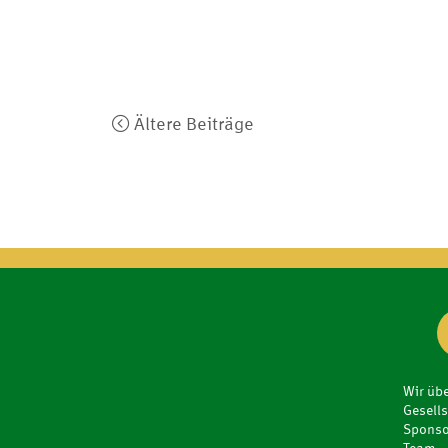
Beitragsnavigation
Ältere Beiträge
Wir übe
Gesells
Sponso